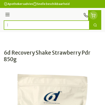
Ga naar de inhoud
Apothekersadvies
Snelle beschikbaarheid
Menu
Zoek
Product, merk, categorie...
6d Recovery Shake Strawberry Pdr
850g