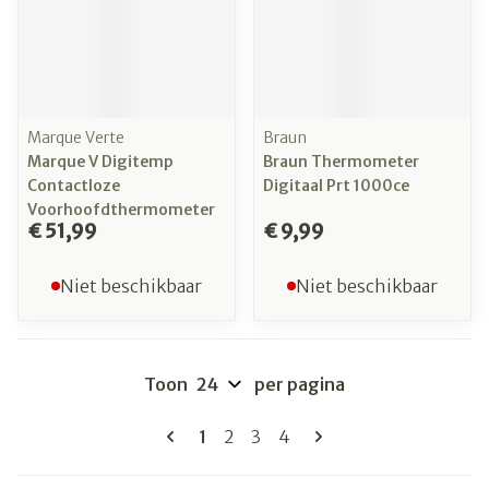
Marque Verte
Braun
Marque V Digitemp
Braun Thermometer
Contactloze
Digitaal Prt 1000ce
Voorhoofdthermometer
€ 51,99
€ 9,99
Niet beschikbaar
Niet beschikbaar
Toon
per pagina
Pagina's
U lees momenteel pagina
Pagina
Pagina
Pagina
1
2
3
4