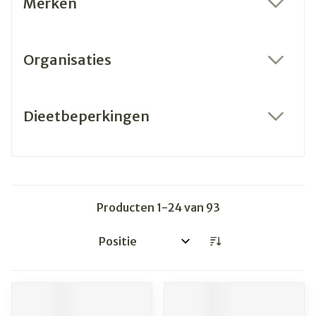
Merken
filter
Organisaties
filter
Dieetbeperkingen
filter
Producten
1
-
24
van
93
Sorteer op: