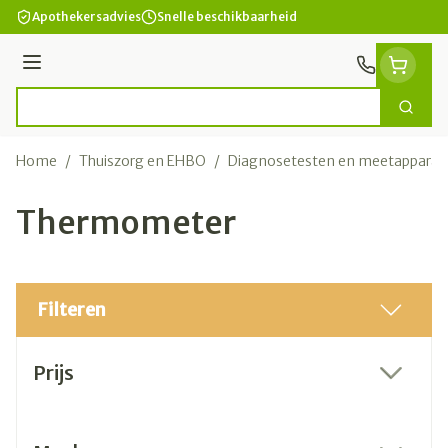
Ga naar de inhoud
Apothekersadvies
Snelle beschikbaarheid
Menu
Zoek
Product, merk, categorie...
Home
/
Thuiszorg en EHBO
/
Diagnosetesten en meetapparat
Thermometer
Filteren
Doorgaan naar productlijst
Prijs
filter