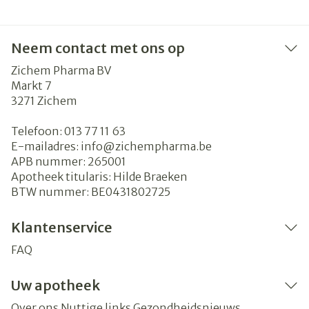
Neem contact met ons op
Zichem Pharma BV
Markt 7
3271
Zichem
Telefoon:
013 77 11 63
E-mailadres:
info@
zichempharma.be
APB nummer:
265001
Apotheek titularis:
Hilde Braeken
BTW nummer:
BE0431802725
Klantenservice
FAQ
Uw apotheek
Over ons
Nuttige links
Gezondheidsnieuws