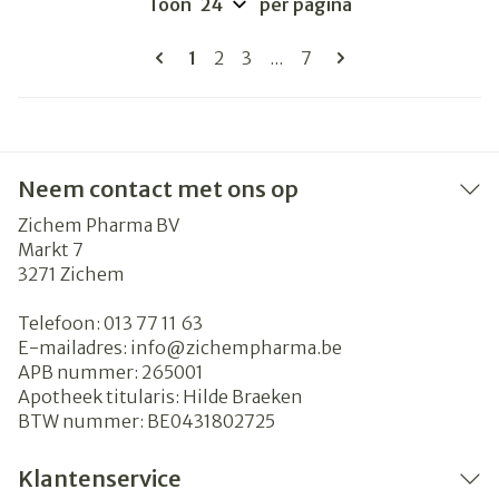
Toon
per pagina
Pagina's
U lees momenteel pagina
Pagina
Pagina
Pagina
1
2
3
...
7
Neem contact met ons op
Zichem Pharma BV
Markt 7
3271
Zichem
Telefoon:
013 77 11 63
E-mailadres:
info@
zichempharma.be
APB nummer:
265001
Apotheek titularis:
Hilde Braeken
BTW nummer:
BE0431802725
Klantenservice