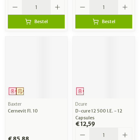
Aantal
Aantal
Bestel
Bestel
Geneesmiddel
Op voorschrift
Geneesmiddel
Baxter
Dcure
Cernevit Fl. 10
D-cure 12 500 I.E. - 12
Capsules
€ 12,59
Aantal
€ 85,88