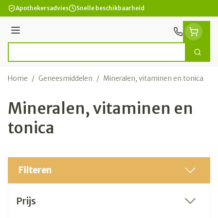
Ga naar de inhoud
Apothekersadvies
Snelle beschikbaarheid
Menu
Zoek
Product, merk, categorie...
Home
/
Geneesmiddelen
/
Mineralen, vitaminen en tonica
Mineralen, vitaminen en
tonica
Filteren
Doorgaan naar productlijst
Prijs
filter