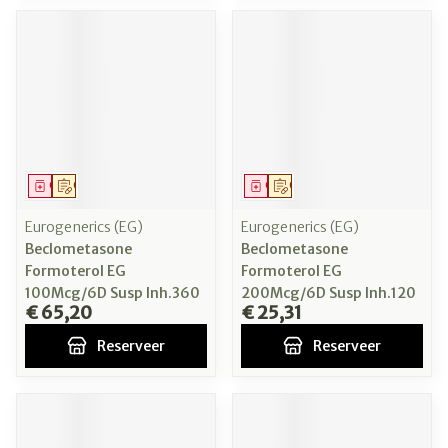
Geneesmiddel
Op voorschrift
Geneesmiddel
Op voorschrift
Eurogenerics (EG)
Eurogenerics (EG)
Beclometasone
Beclometasone
Formoterol EG
Formoterol EG
100Mcg/6D Susp Inh.360
200Mcg/6D Susp Inh.120
€ 65,20
€ 25,31
Reserveer
Reserveer