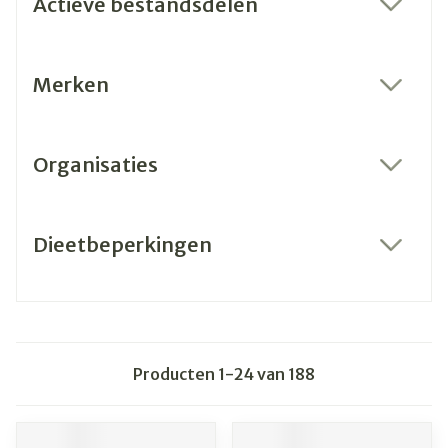
Actieve bestandsdelen
filter
Merken
filter
Organisaties
filter
Dieetbeperkingen
filter
Producten
1
-
24
van
188