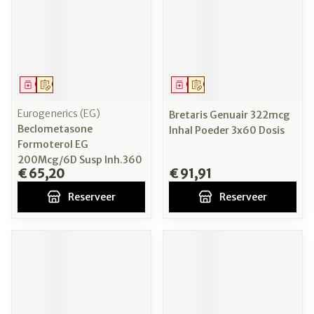
Geneesmiddel
Op voorschrift
Geneesmiddel
Op voorschrift
Eurogenerics (EG)
Bretaris Genuair 322mcg
Beclometasone
Inhal Poeder 3x60 Dosis
Formoterol EG
200Mcg/6D Susp Inh.360
€ 65,20
€ 91,91
Reserveer
Reserveer