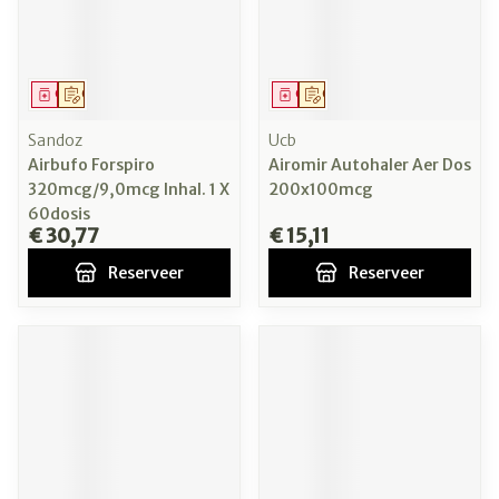
Geneesmiddel
Op voorschrift
Geneesmiddel
Op voorschrift
Sandoz
Ucb
Airbufo Forspiro
Airomir Autohaler Aer Dos
320mcg/9,0mcg Inhal. 1 X
200x100mcg
60dosis
€ 30,77
€ 15,11
Reserveer
Reserveer