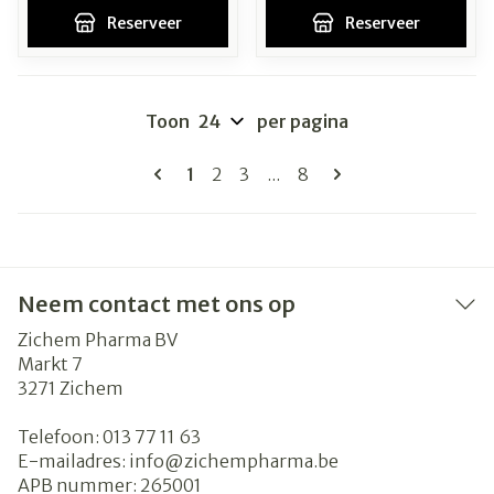
Reserveer
Reserveer
Toon
per pagina
Pagina's
U lees momenteel pagina
Pagina
Pagina
Pagina
1
2
3
...
8
Neem contact met ons op
Zichem Pharma BV
Markt 7
3271
Zichem
Telefoon:
013 77 11 63
E-mailadres:
info@
zichempharma.be
APB nummer:
265001