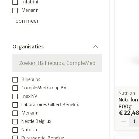
Infatrini
Menarini
Toon meer
Organisaties
filter
Billiebubs
CompleMed Group BV
Nutrilon
Inex NV
Nutrilon
Laboratoires Gilbert Benelux
800g
€ 22,4
Menarini
Aantal
Nestle Belgilux
Nutricia
Puressentiel Benelux