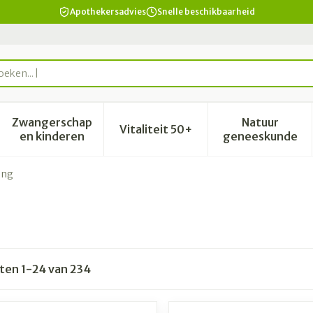
Apothekersadvies
Snelle beschikbaarheid
Zwangerschap
Natuur
Vitaliteit 50+
id, verzorging en hygiëne categorie
enu voor Dieet, voeding en vitamines categorie
Toon submenu voor Zwangerschap en kinderen 
Toon submenu voor Vitalitei
Toon sub
en kinderen
geneeskunde
ing
cten
1
-
24
van
234