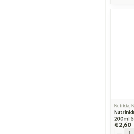
Nutricia, 
Nutrinidr
200ml 6
€ 2,60
Aantal