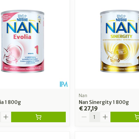
imale en maximale prijswaarden aan te passen.
Nan
ia 1 800g
Nan Sinergity 1 800g
€ 27,19
Aantal