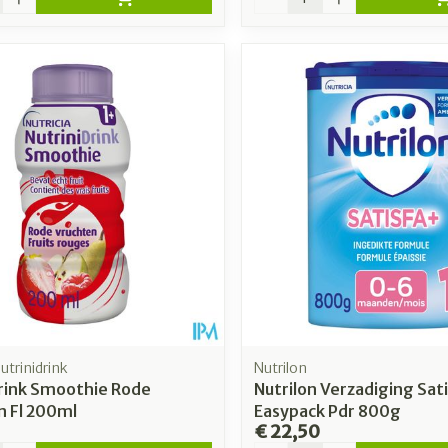
Nutrinidrink
Nutrilon
drink Smoothie Rode
Nutrilon Verzadiging Sati
n Fl 200ml
Easypack Pdr 800g
€ 22,50