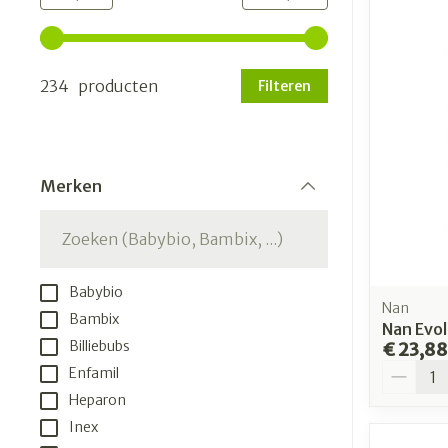
Gebruik de pijltjestoetsen links en rechts om de min
234 producten
Filteren
Merken
filter
Babybio
Nan
Bambix
Nan Evol
Billiebubs
€ 23,88
Aantal
Enfamil
Heparon
Inex