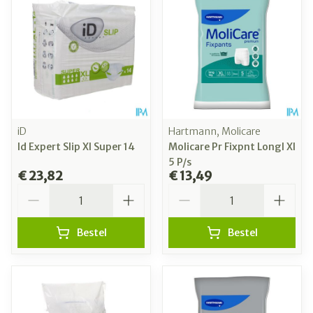
iD
Hartmann, Molicare
Id Expert Slip Xl Super 14
Molicare Pr Fixpnt Longl Xl
5 P/s
€ 23,82
€ 13,49
Aantal
Aantal
Bestel
Bestel