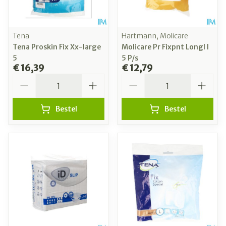
Tena
Hartmann, Molicare
Tena Proskin Fix Xx-large
Molicare Pr Fixpnt Longl l
5
5 P/s
€ 16,39
€ 12,79
Aantal
Aantal
Bestel
Bestel