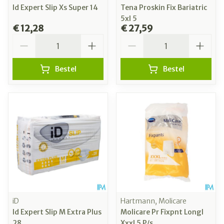
Id Expert Slip Xs Super 14
Tena Proskin Fix Bariatric
5xl 5
€ 12,28
€ 27,59
Aantal
Aantal
Bestel
Bestel
iD
Hartmann, Molicare
Id Expert Slip M Extra Plus
Molicare Pr Fixpnt Longl
28
Xxxl 5 P/s