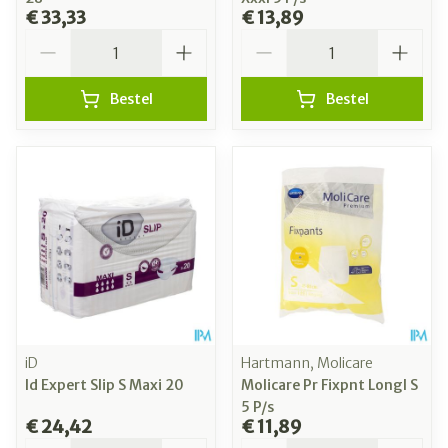
€ 33,33
€ 13,89
Aantal
Aantal
Bestel
Bestel
iD
Hartmann, Molicare
Id Expert Slip S Maxi 20
Molicare Pr Fixpnt Longl S
5 P/s
€ 24,42
€ 11,89
Aantal
Aantal