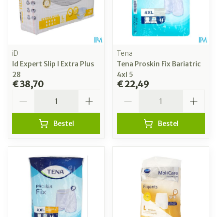
iD
Tena
Id Expert Slip l Extra Plus
Tena Proskin Fix Bariatric
28
4xl 5
€ 38,70
€ 22,49
Aantal
Aantal
Bestel
Bestel