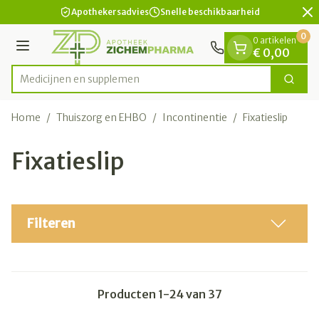
Dia 2 van 2
Ga naar de inhoud
Apothekersadvies
Snelle beschikbaarheid
0
0 artikelen
Menu
€ 0,00
Zoek
Product, merk, categorie...
Home
/
Thuiszorg en EHBO
/
Incontinentie
/
Fixatieslip
Fixatieslip
Filteren
Producten
1
-
24
van
37