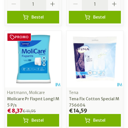
Bestel
Bestel
PROMO
Hartmann, Molicare
Tena
Molicare Pr Fixpnt Longl M
Tena Fix Cotton Special M
5 P/s
756604
€ 8,37
€ 14,59
€ 11,95
Bestel
Bestel