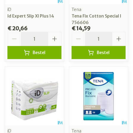
iD
Tena
Id Expert Slip Xl Plus 14
Tena Fix Cotton Special l
756606
€ 20,66
€ 14,59
Aantal
Aantal
Bestel
Bestel
iD
Tena