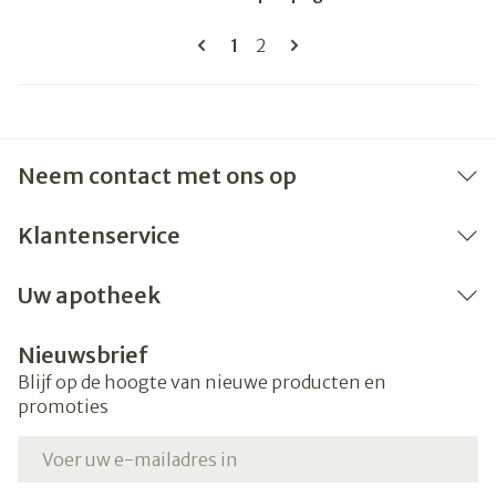
Pagina's
U lees momenteel pagina
Pagina
1
2
Neem contact met ons op
Klantenservice
Uw apotheek
Nieuwsbrief
Blijf op de hoogte van nieuwe producten en
promoties
E-mail adres