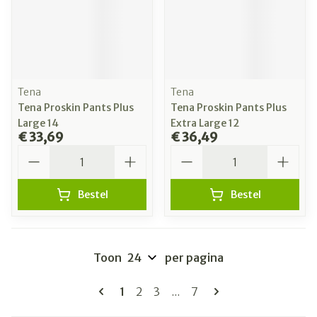
Tena
Tena
Tena Proskin Pants Plus
Tena Proskin Pants Plus
Large 14
Extra Large 12
€ 33,69
€ 36,49
Aantal
Aantal
Bestel
Bestel
Toon
per pagina
Pagina's
U lees momenteel pagina
Pagina
Pagina
Pagina
1
2
3
...
7