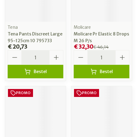
Tena
Molicare
Tena Pants Discreet Large
Molicare Pr Elastic 8 Drops
95-125cm 10 795733
M 26 P/s
€ 20,73
€ 32,30
€ 46,14
Aantal
Aantal
Bestel
Bestel
PROMO
PROMO