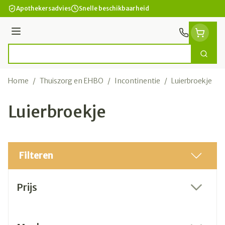
Ga naar de inhoud
Apothekersadvies
Snelle beschikbaarheid
Menu
Zoek
Product, merk, categorie...
Home
/
Thuiszorg en EHBO
/
Incontinentie
/
Luierbroekje
Luierbroekje
Filteren
Doorgaan naar productlijst
Prijs
filter