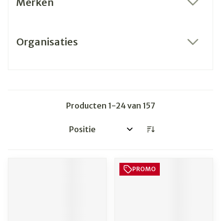
Merken
filter
Organisaties
filter
Producten
1
-
24
van
157
Sorteer op:
PROMO