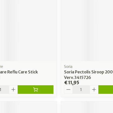
re
Soria
are Reflu Care Stick
Soria Pectolis Siroop 20
l
Verv.3415726
€ 11,95
Aantal