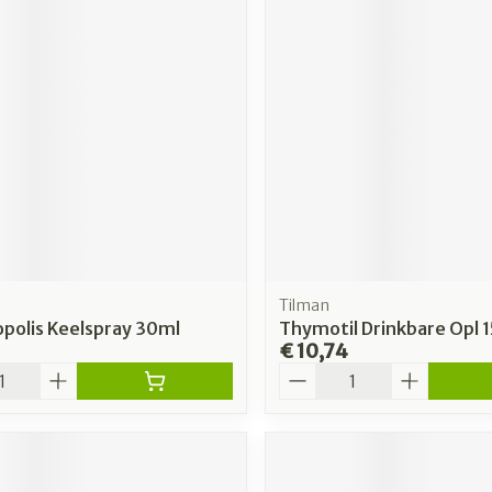
Tilman
opolis Keelspray 30ml
Thymotil Drinkbare Opl 
€ 10,74
Aantal