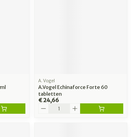
A. Vogel
0ml
A.Vogel Echinaforce Forte 60
tabletten
€ 24,66
Aantal