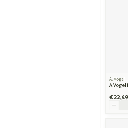
A. Vogel
A.Vogel
€ 22,4
Aantal