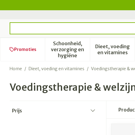
Ga naar de inhoud
Product, merk, categorie...
Schoonheid,
Dieet, voeding
verzorging en
Promoties
Toon submenu voor Schoonhe
Toon subm
en vitamines
hygiëne
Home
/
Dieet, voeding en vitamines
/
Voedingstherapie & we
Voedingstherapie & welzij
Doorgaan naar productlijst
Produ
Prijs
filter