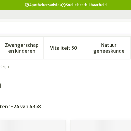
Apothekersadvies
Snelle beschikbaarheid
Zwangerschap
Natuur
Vitaliteit 50+
id, verzorging en hygiëne categorie
enu voor Dieet, voeding en vitamines categorie
Toon submenu voor Zwangerschap en kinderen 
Toon submenu voor Vitalitei
Toon sub
en kinderen
geneeskunde
lzijn
n
cten
1
-
24
van
4358