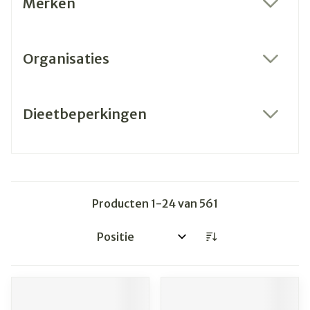
Merken
filter
Organisaties
filter
Dieetbeperkingen
filter
Producten
1
-
24
van
561
Sorteer op: