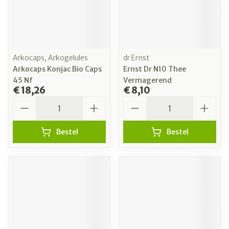
Arkocaps, Arkogelules
dr Ernst
Arkocaps Konjac Bio Caps
Ernst Dr N10 Thee
45 Nf
Vermagerend
€ 18,26
€ 8,10
Aantal
Aantal
Bestel
Bestel