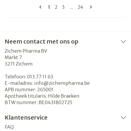
Pagina's
U lees momenteel pagina
Pagina
Pagina
Pagina
1
2
3
...
24
Neem contact met ons op
Zichem Pharma BV
Markt 7
3271
Zichem
Telefoon:
013 77 11 63
E-mailadres:
info@
zichempharma.be
APB nummer:
265001
Apotheek titularis:
Hilde Braeken
BTW nummer:
BE0431802725
Klantenservice
FAQ