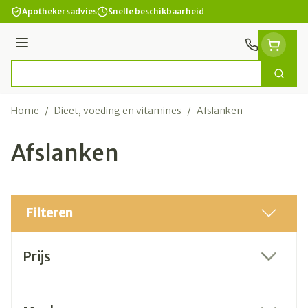
Ga naar de inhoud
Apothekersadvies
Snelle beschikbaarheid
Menu
Zoek
Product, merk, categorie...
Home
/
Dieet, voeding en vitamines
/
Afslanken
Afslanken
Filteren
Doorgaan naar productlijst
Prijs
filter