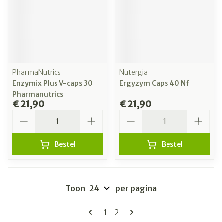
PharmaNutrics
Nutergia
Enzymix Plus V-caps 30
Ergyzym Caps 40 Nf
Pharmanutrics
€ 21,90
€ 21,90
Aantal
Aantal
Bestel
Bestel
Toon
per pagina
Pagina's
U lees momenteel pagina
Pagina
1
2