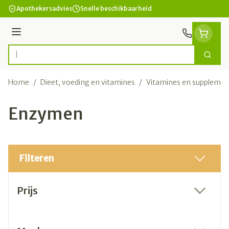
Ga naar de inhoud
Apothekersadvies
Snelle beschikbaarheid
Menu
Zoek
Product, merk, categorie...
Home
/
Dieet, voeding en vitamines
/
Vitamines en suppleme
Enzymen
Filteren
Doorgaan naar productlijst
Prijs
filter