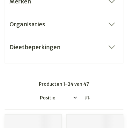
Merken
filter
Organisaties
filter
Dieetbeperkingen
filter
Producten
1
-
24
van
47
Sorteer op: