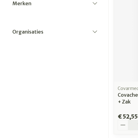
Merken
filter
Organisaties
filter
Covarme
Covache
+ Zak
€ 52,55
Aantal