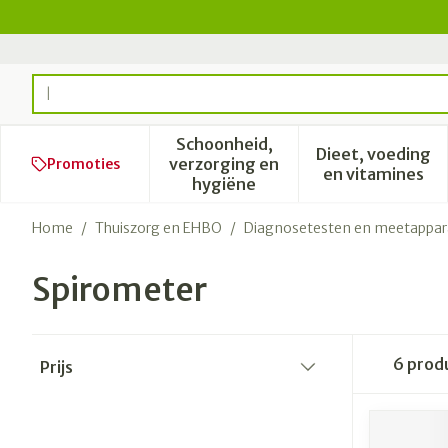
Ga naar de inhoud
Product, merk, categorie...
Schoonheid,
Dieet, voeding
verzorging en
Promoties
Toon submenu voor Schoonhe
Toon subm
en vitamines
hygiëne
Home
/
Thuiszorg en EHBO
/
Diagnosetesten en meetappar
Spirometer
Doorgaan naar productlijst
6
prod
Prijs
filter