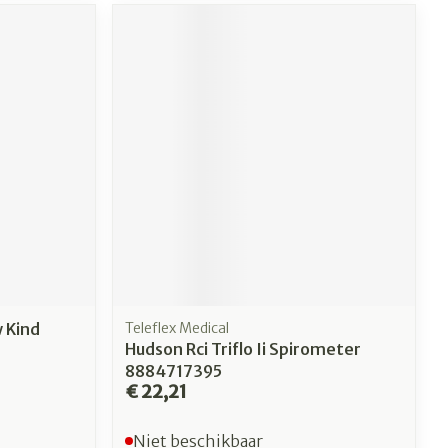
w Kind
Teleflex Medical
Hudson Rci Triflo Ii Spirometer
8884717395
€ 22,21
Niet beschikbaar