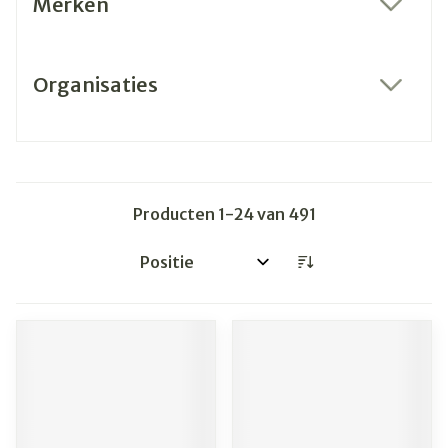
Merken
filter
Organisaties
filter
Producten
1
-
24
van
491
Sorteer op: