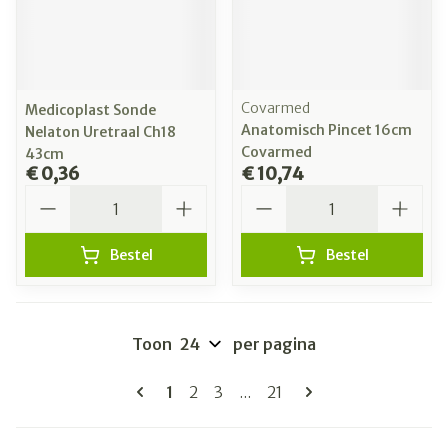
Covarmed
Medicoplast Sonde
Anatomisch Pincet 16cm
Nelaton Uretraal Ch18
Covarmed
43cm
€ 0,36
€ 10,74
Aantal
Aantal
Bestel
Bestel
Toon
per pagina
Pagina's
U lees momenteel pagina
Pagina
Pagina
Pagina
1
2
3
...
21