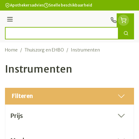
Ga naar de inhoud
Apothekersadvies
Snelle beschikbaarheid
Menu
Zoek
Product, merk, categorie...
Home
/
Thuiszorg en EHBO
/
Instrumenten
Instrumenten
Filteren
Doorgaan naar productlijst
Prijs
filter