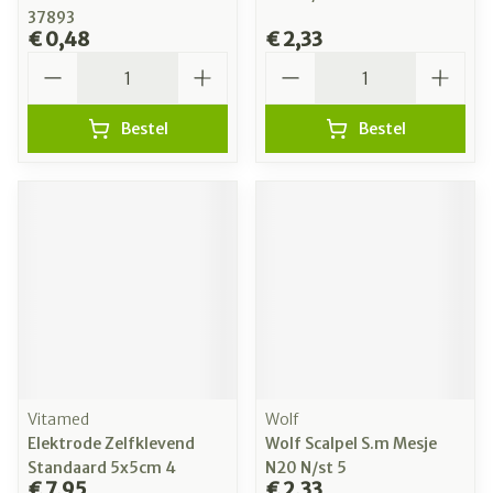
37893
€ 0,48
€ 2,33
Aantal
Aantal
Bestel
Bestel
Vitamed
Wolf
Elektrode Zelfklevend
Wolf Scalpel S.m Mesje
Standaard 5x5cm 4
N20 N/st 5
€ 7,95
€ 2,33