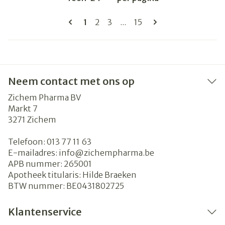
Pagina's
U lees momenteel pagina
Pagina
Pagina
Pagina
1
2
3
...
15
Neem contact met ons op
Zichem Pharma BV
Markt 7
3271
Zichem
Telefoon:
013 77 11 63
E-mailadres:
info@
zichempharma.be
APB nummer:
265001
Apotheek titularis:
Hilde Braeken
BTW nummer:
BE0431802725
Klantenservice