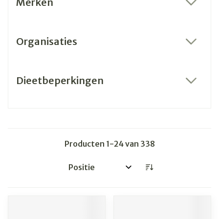
Merken
filter
Organisaties
filter
Dieetbeperkingen
filter
Producten
1
-
24
van
338
Sorteer op: