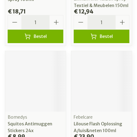
Textiel & Meubelen 150ml
€ 18,71
€ 12,94
Aantal
Aantal
Bestel
Bestel
Bomedys
Febelcare
Squitos Antimuggen
Lilouse Flash Oplossing
Stickers 24x
A/luis&neten 100ml
€ 8,99
€ 23,90