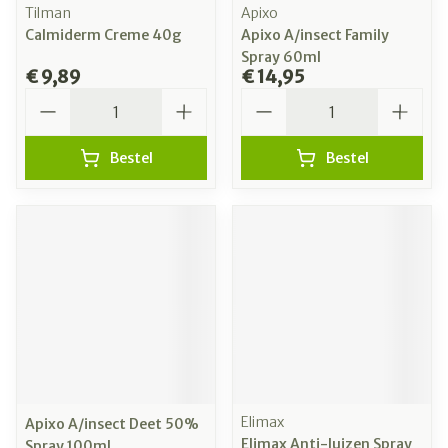
Tilman
Apixo
Calmiderm Creme 40g
Apixo A/insect Family
Spray 60ml
€ 9,89
€ 14,95
Aantal
Aantal
Bestel
Bestel
Elimax
Apixo A/insect Deet 50%
Elimax Anti-luizen Spray
Spray 100ml