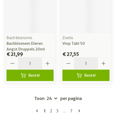
Bach bloesems
Zoetis
Bachbloesem Dieren
Vmp Tabl 50
Angst Druppels 20ml
€ 21,99
€ 27,55
Aantal
Aantal
Bestel
Bestel
Toon
per pagina
Pagina's
U lees momenteel pagina
Pagina
Pagina
Pagina
1
2
3
...
7