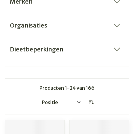
Merken
filter
Organisaties
filter
Dieetbeperkingen
filter
Producten
1
-
24
van
166
Sorteer op: