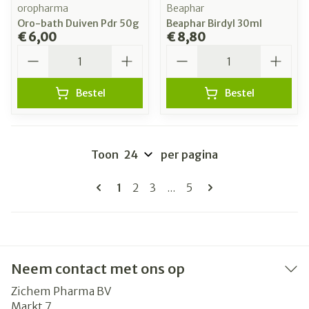
oropharma
Beaphar
Oro-bath Duiven Pdr 50g
Beaphar Birdyl 30ml
€ 6,00
€ 8,80
Aantal
Aantal
Bestel
Bestel
Toon
per pagina
Pagina's
U lees momenteel pagina
Pagina
Pagina
Pagina
1
2
3
...
5
Neem contact met ons op
Zichem Pharma BV
Markt 7