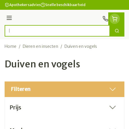
Ga naar de inhoud
Apothekersadvies
Snelle beschikbaarheid
Menu
Zoek
Product, merk, categorie...
Home
/
Dieren en insecten
/
Duiven en vogels
Duiven en vogels
Filteren
Doorgaan naar productlijst
Prijs
filter