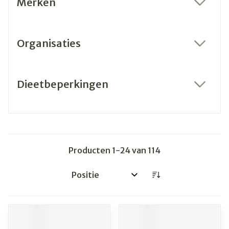
Merken
filter
Organisaties
filter
Dieetbeperkingen
filter
Producten
1
-
24
van
114
Sorteer op: