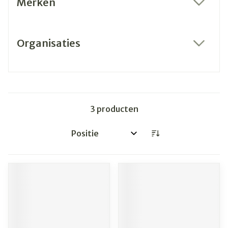
Merken
filter
Organisaties
filter
3
producten
Sorteer op: