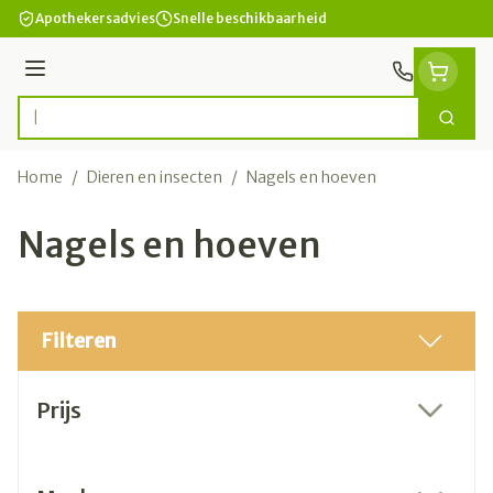
Ga naar de inhoud
Apothekersadvies
Snelle beschikbaarheid
Menu
Zoek
Product, merk, categorie...
Home
/
Dieren en insecten
/
Nagels en hoeven
Nagels en hoeven
Filteren
Doorgaan naar productlijst
Prijs
filter