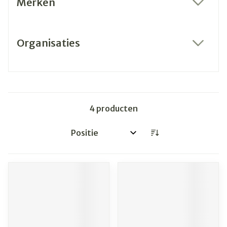
Merken
filter
Organisaties
filter
4
producten
Sorteer op: