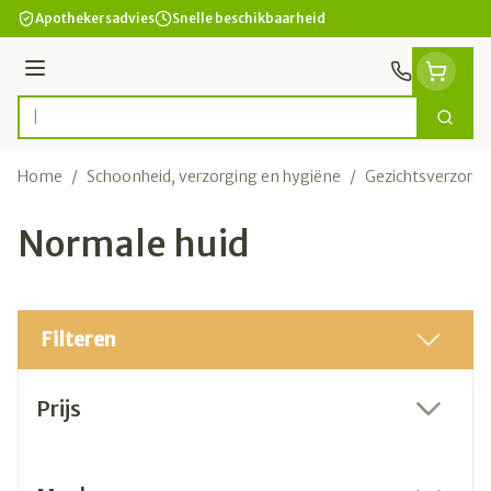
Ga naar de inhoud
Apothekersadvies
Snelle beschikbaarheid
Menu
Zoek
Product, merk, categorie...
Home
/
Schoonheid, verzorging en hygiëne
/
Gezichtsverzorgi
Normale huid
Filteren
Doorgaan naar productlijst
Prijs
filter