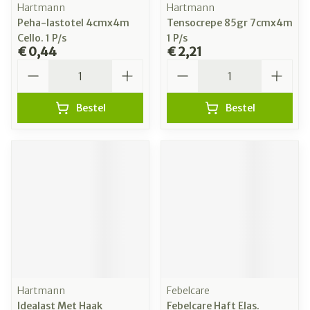
Hartmann
Hartmann
Peha-lastotel 4cmx4m
Tensocrepe 85gr 7cmx4m
Cello. 1 P/s
1 P/s
€ 0,44
€ 2,21
Aantal
Aantal
Bestel
Bestel
Hartmann
Febelcare
Idealast Met Haak
Febelcare Haft Elas.