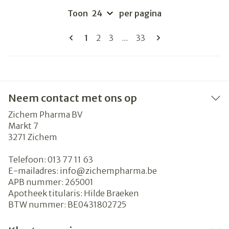
Toon
per pagina
Pagina's
U lees momenteel pagina
Pagina
Pagina
Pagina
1
2
3
...
33
Neem contact met ons op
Zichem Pharma BV
Markt 7
3271
Zichem
Telefoon:
013 77 11 63
E-mailadres:
info@
zichempharma.be
APB nummer:
265001
Apotheek titularis:
Hilde Braeken
BTW nummer:
BE0431802725