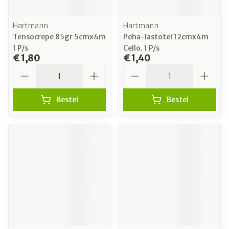
Hartmann
Hartmann
Tensocrepe 85gr 5cmx4m
Peha-lastotel 12cmx4m
1 P/s
Cello. 1 P/s
€ 1,80
€ 1,40
Aantal
Aantal
Bestel
Bestel