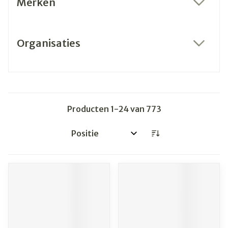
Merken
filter
Organisaties
filter
Producten
1
-
24
van
773
Sorteer op: