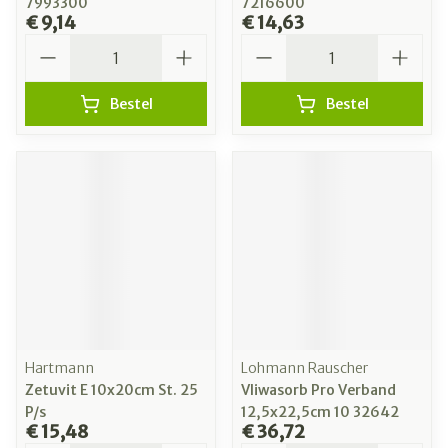
7993300
7216600
€ 9,14
€ 14,63
Aantal
Aantal
Bestel
Bestel
Hartmann
Lohmann Rauscher
Zetuvit E 10x20cm St. 25
Vliwasorb Pro Verband
P/s
12,5x22,5cm 10 32642
€ 15,48
€ 36,72