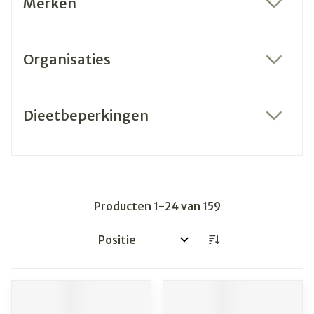
Merken
filter
Organisaties
filter
Dieetbeperkingen
filter
Producten
1
-
24
van
159
Sorteer op: