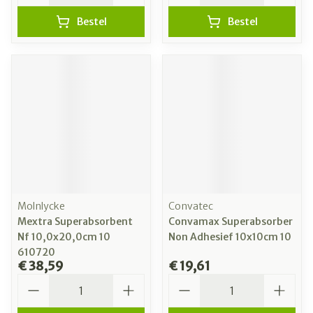
Bestel
Bestel
Molnlycke
Convatec
Mextra Superabsorbent
Convamax Superabsorber
Nf 10,0x20,0cm 10
Non Adhesief 10x10cm 10
610720
€ 38,59
€ 19,61
Aantal
Aantal