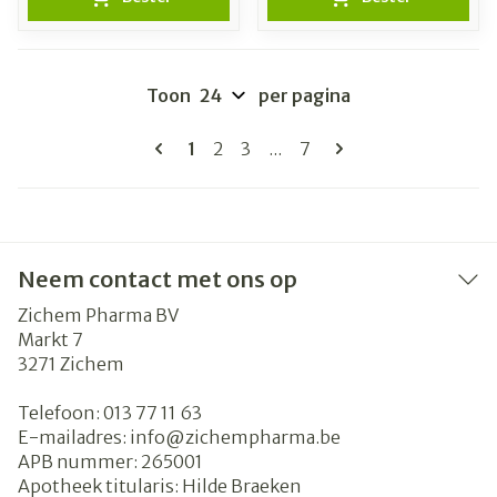
Toon
per pagina
Pagina's
U lees momenteel pagina
Pagina
Pagina
Pagina
1
2
3
...
7
Neem contact met ons op
Zichem Pharma BV
Markt 7
3271
Zichem
Telefoon:
013 77 11 63
E-mailadres:
info@
zichempharma.be
APB nummer:
265001
Apotheek titularis:
Hilde Braeken