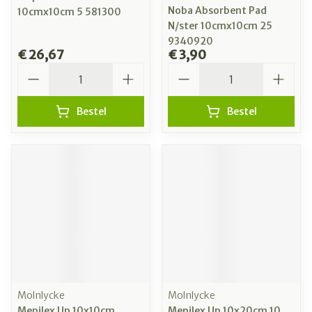
Noba Absorbent Pad
10cmx10cm 5 581300
N/ster 10cmx10cm 25
9340920
€ 26,67
€ 3,90
Aantal
Aantal
Bestel
Bestel
Molnlycke
Molnlycke
Mepilex Up 10x10cm
Mepilex Up 10x20cm 10