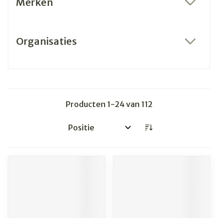
Merken
filter
Organisaties
filter
Producten
1
-
24
van
112
Sorteer op: