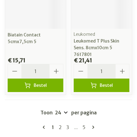
Leukomed
Biatain Contact
Leukomed T Plus Skin
5cmx7,5cm 5
Sens. 8cmx10cm 5
7617801
€ 15,71
€ 21,41
Aantal
Aantal
Bestel
Bestel
Toon
per pagina
Pagina's
U lees momenteel pagina
Pagina
Pagina
Pagina
1
2
3
...
5