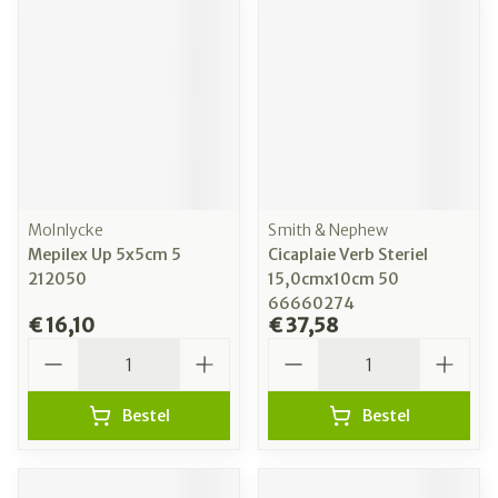
Molnlycke
Smith & Nephew
Mepilex Up 5x5cm 5
Cicaplaie Verb Steriel
212050
15,0cmx10cm 50
66660274
€ 16,10
€ 37,58
Aantal
Aantal
Bestel
Bestel