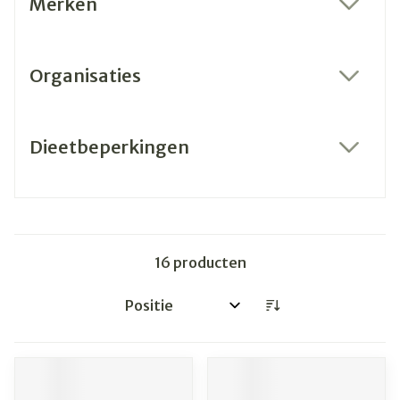
Merken
filter
Organisaties
filter
Dieetbeperkingen
filter
16
producten
Sorteer op: