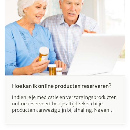
een hartinfarct of beroerte. Met 15 miljoen
doden is het één van de belangrijkste
doodsoorzaken in de wereld.
Hoe kan ik online producten reserveren?
Indien je je medicatie en verzorgingsproducten
online reserveert ben je altijd zeker dat je
producten aanwezig zijn bij afhaling. Na een
reservatie ontvang je immers vanuit de
apotheek een bevestiging zodat je zeker bent
dat de producten voorradig zijn. Zo voorkom je