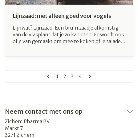
Lijnzaad: niet alleen goed voor vogels
Lijnwat? Lijnzaad! Een bruin zaadje afkomstig
van de vlasplant dat je zo kan eten. Er wordt ook
olie van gemaakt om mee te koken of je salade
af te werken. Het is lekker, makkelijk in de
keuken toe te passen en erg gezond voor je
lichaam. We lijsten de voordelen even voor je
op.
Pagina's
U lees momenteel pagina
Pagina
Pagina
Pagina
1
2
3
4
Neem contact met ons op
Zichem Pharma BV
Markt 7
3271
Zichem