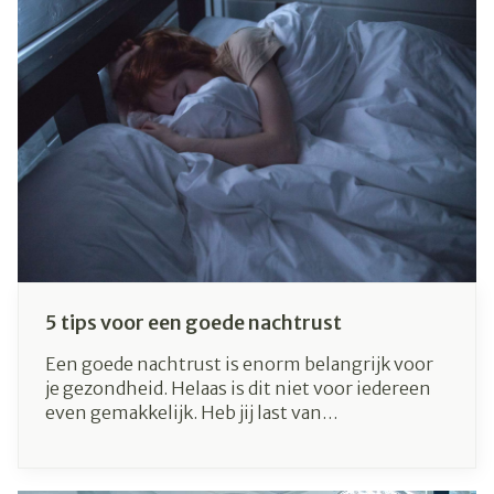
belangrijk om te weten op welke potentiële
symptomen je moet letten, zodat je tijdig kan
ingrijpen wanneer nodig. In dit artikel leren we
jou de 4 stappen die je moet nemen wanneer je
bijwerkingen ervaart.
5 tips voor een goede nachtrust
Een goede nachtrust is enorm belangrijk voor
je gezondheid. Helaas is dit niet voor iedereen
even gemakkelijk. Heb jij last van
slaapproblemen? Gelukkig zijn er enkele
eenvoudige tips om je nachtrust te verbeteren!