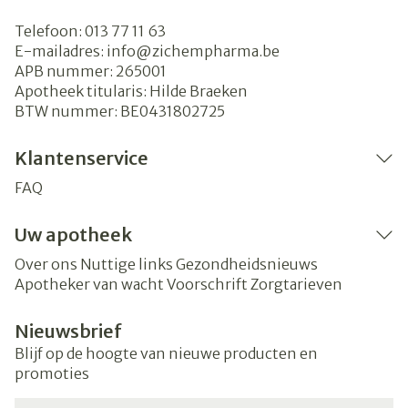
Telefoon:
013 77 11 63
E-mailadres:
info@
zichempharma.be
APB nummer:
265001
Apotheek titularis:
Hilde Braeken
BTW nummer:
BE0431802725
Klantenservice
FAQ
Uw apotheek
Over ons
Nuttige links
Gezondheidsnieuws
Apotheker van wacht
Voorschrift
Zorgtarieven
Nieuwsbrief
Blijf op de hoogte van nieuwe producten en
promoties
E-mail adres