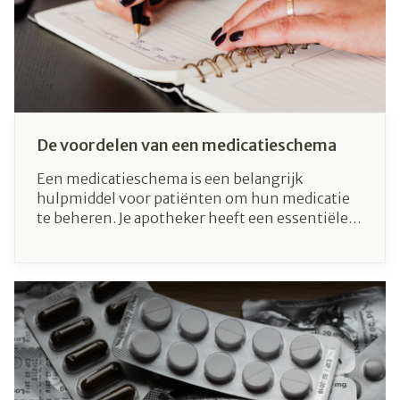
namaken en kunnen zo alcoholici helpen met
een magistrale bereiding (huisbereiding door
de apotheek).
De voordelen van een medicatieschema
Een medicatieschema is een belangrijk
hulpmiddel voor patiënten om hun medicatie
te beheren. Je apotheker heeft een essentiële
rol: je krijgt hulp met de organisatie van je
medicatie en ontvangt een optimale dosering
waardoor bijwerkingen tot een minimum
worden beperkt. In dit artikel lichten we de
voordelen en het belang van
medicatieplanning toe.