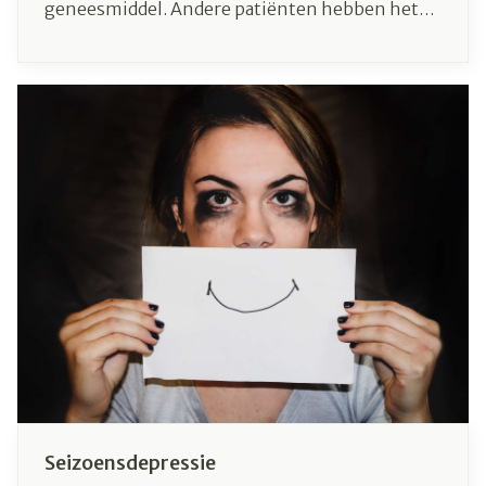
geneesmiddel. Andere patiënten hebben het
moeilijk om pillen in te slikken. En soms heeft
men gewoon een erg specifieke behoefte die
niet altijd met een standaardoplossing kan
worden behandeld. In zulke gevallen kan de
apotheker een geneesmiddel op maat maken,
een behandeling die volledig wordt afgestemd
op de noden van de patiënt: een magistrale
bereiding.
Seizoensdepressie