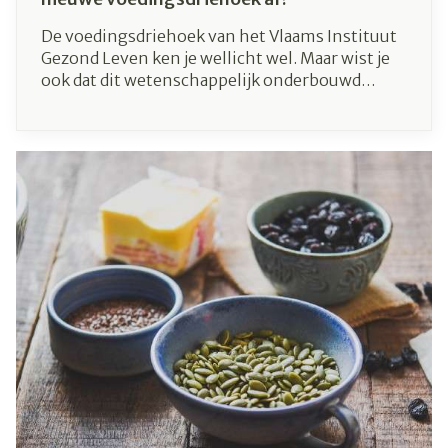
De voedingsdriehoek van het Vlaams Instituut
Gezond Leven ken je wellicht wel. Maar wist je
ook dat dit wetenschappelijk onderbouwd
model een update kreeg? Bij de oude driehoek
uit 2017 lag de focus op voeding en het effect op
gezondheid. Er was echter nood aan een
herziening om de voedingsdriehoek meer
hedendaags te maken. Zo ontstond in 2021 de
nieuwe voedingsdriehoek, die naast
gezondheid volledig in het teken staat van
milieuverantwoorde voeding. Eten moet niet
alleen gezond zijn voor jezelf, maar ook goed
voor onze planeet. Die twee zaken gaan
namelijk hand in hand.