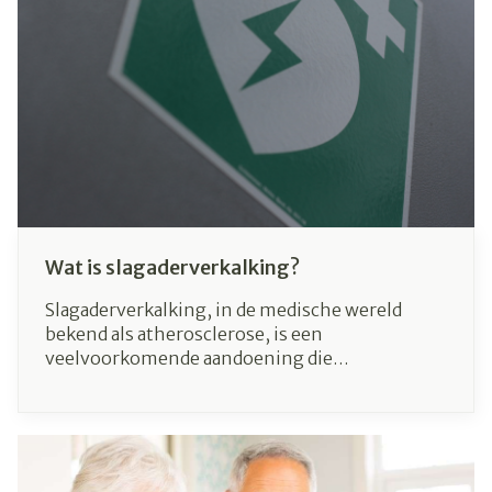
Wat is slagaderverkalking?
Slagaderverkalking, in de medische wereld
bekend als atherosclerose, is een
veelvoorkomende aandoening die
levensbedreigende complicaties veroorzaakt.
De aandoening verloopt zeer langzaam en vaak
zonder symptomen, waardoor deze lang
onopgemerkt kan blijven. Maar wie aan
slagaderverkalking lijdt, loopt meer kans op