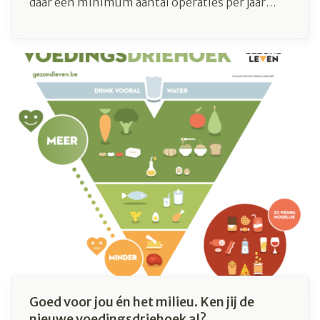
daar een minimum aantal operaties per jaar
voor uitvoeren. Dat heeft minister van
Volksgezondheid Maggie De Block beslist. "De
feiten spreken voor zich: hoe meer expertise
een ziekenhuis heeft met de behandeling van
slokdarm- of pancreaskanker, hoe meer kans
een patiënt heeft op een succesvolle
behandeling", aldus minister De Block. "Met
deze maatregel zullen we levens redden."
Goed voor jou én het milieu. Ken jij de
nieuwe voedingsdriehoek al?