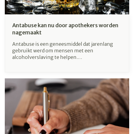
Antabuse kan nu door apothekers worden
nagemaakt
Antabuse is een geneesmiddel dat jarenlang
gebruikt werd om mensen met een
alcoholverslaving te helpen.
Geneesmiddelenproducent Sanofi haalde het
medicijn eerder dit jaar van de markt, waardoor
zowel zorgverleners als patiënten met de
handen in het haar zaten. Maar achter de
schermen bleef het niet stil. De Vlaamse
Vereniging voor Psychiatrie (VPP), de
Apothekersbond (APB) en het Federaal
Agentschap voor Geneesmiddelen en
Gezondheidsproducten (FAGG) namen het
voortouw en kwamen met een alternatief naar
buiten. Apothekers kunnen vanaf nu Antabuse