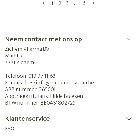
Pagina's
U lees momenteel pagina
Pagina
Pagina
Pagina
1
2
3
...
6
Neem contact met ons op
Zichem Pharma BV
Markt 7
3271
Zichem
Telefoon:
013 77 11 63
E-mailadres:
info@
zichempharma.be
APB nummer:
265001
Apotheek titularis:
Hilde Braeken
BTW nummer:
BE0431802725
Klantenservice
FAQ