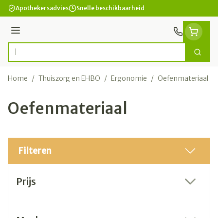
Ga naar de inhoud
Apothekersadvies
Snelle beschikbaarheid
Menu
Zoek
Product, merk, categorie...
Home
/
Thuiszorg en EHBO
/
Ergonomie
/
Oefenmateriaal
Oefenmateriaal
Filteren
Doorgaan naar productlijst
Prijs
filter