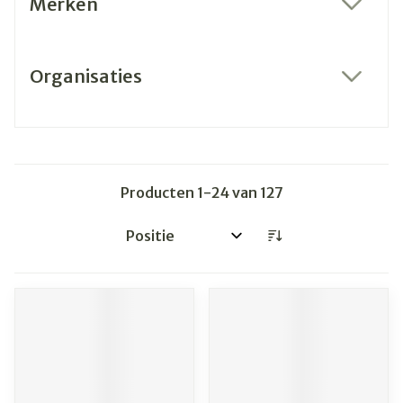
Merken
filter
Organisaties
filter
Producten
1
-
24
van
127
Sorteer op: