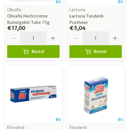
Olivafix
Lactona
Olivafix Hechtcreme
Lactona Tandenb
Kunstgebit Tube 75g
Prothese
€ 17,00
€ 5,04
Aantal
Aantal
Bestel
Bestel
Fittydent
Fittydent