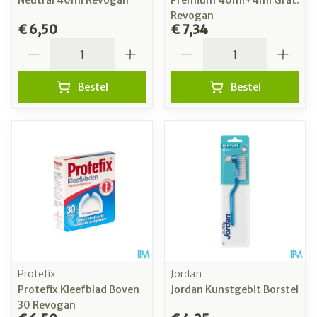
Neutral 40ml Revogan
Premium 40ml+4ml Grat.
Revogan
€ 6,50
€ 7,34
Aantal
Aantal
Bestel
Bestel
Protefix
Jordan
Protefix Kleefblad Boven
Jordan Kunstgebit Borstel
30 Revogan