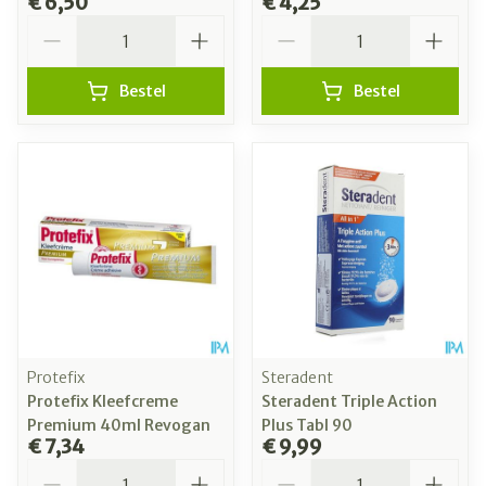
€ 6,50
€ 4,25
Aantal
Aantal
Bestel
Bestel
Protefix
Steradent
Protefix Kleefcreme
Steradent Triple Action
Premium 40ml Revogan
Plus Tabl 90
€ 7,34
€ 9,99
Aantal
Aantal