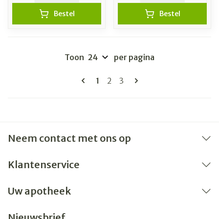
Bestel
Bestel
Toon
per pagina
Pagina's
U lees momenteel pagina
Pagina
Pagina
1
2
3
Neem contact met ons op
Klantenservice
Uw apotheek
Nieuwsbrief