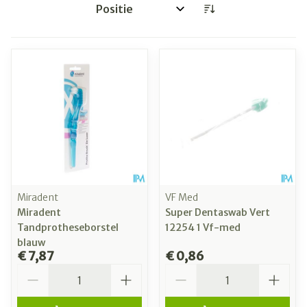
Sorteer op:
Miradent
VF Med
Miradent
Super Dentaswab Vert
Tandprotheseborstel
12254 1 Vf-med
blauw
€ 7,87
€ 0,86
Aantal
Aantal