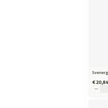
Svenergy
€ 20,8
Aantal