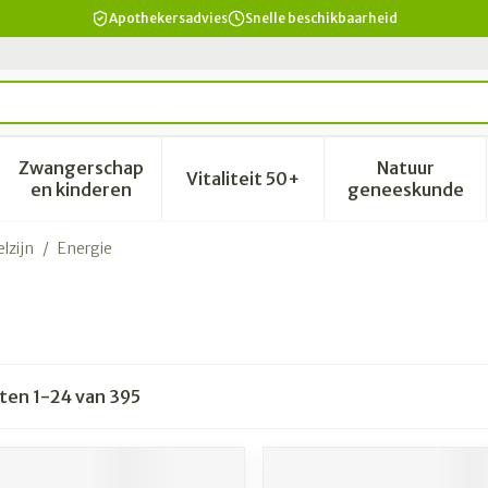
Apothekersadvies
Snelle beschikbaarheid
Zwangerschap
Natuur
Vitaliteit 50+
id, verzorging en hygiëne categorie
enu voor Dieet, voeding en vitamines categorie
Toon submenu voor Zwangerschap en kinderen 
Toon submenu voor Vitalitei
Toon sub
en kinderen
geneeskunde
lzijn
/
Energie
cten
1
-
24
van
395