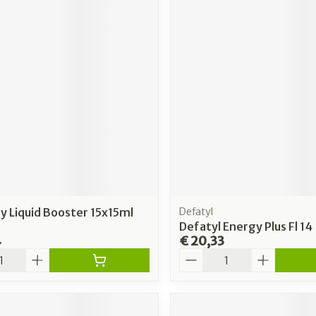
 Liquid Booster 15x15ml
Defatyl
Defatyl Energy Plus Fl 14
4
€ 20,33
Aantal