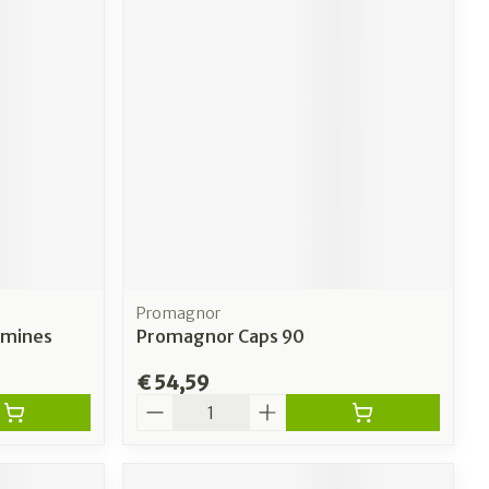
Promagnor
amines
Promagnor Caps 90
€ 54,59
Aantal