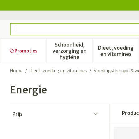
Ga naar de inhoud
Product, merk, categorie...
Schoonheid,
Dieet, voeding
verzorging en
Promoties
Toon submenu voor Schoonhe
Toon subm
en vitamines
hygiëne
Home
/
Dieet, voeding en vitamines
/
Voedingstherapie & we
Energie
Doorgaan naar productlijst
Produ
Prijs
filter