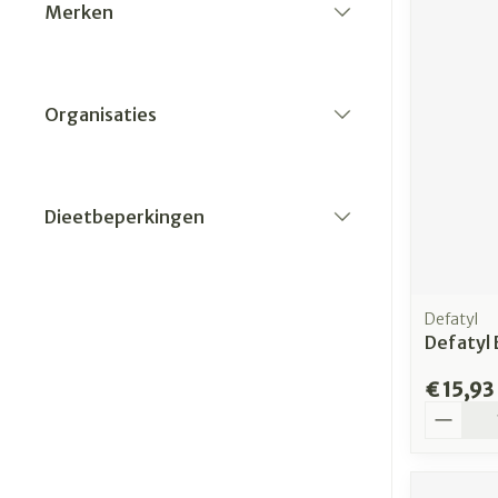
Merken
filter
Organisaties
filter
Dieetbeperkingen
filter
Defatyl
Defatyl 
€ 15,93
Aantal