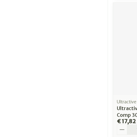
Ultractive
Ultract
Comp 3
€ 17,82
Aantal