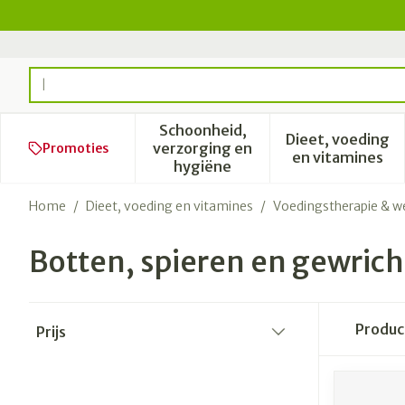
Ga naar de inhoud
Product, merk, categorie...
Schoonheid,
Dieet, voeding
verzorging en
Promoties
Toon submenu voor Schoonhe
Toon subm
en vitamines
hygiëne
Home
/
Dieet, voeding en vitamines
/
Voedingstherapie & we
Botten, spieren en gewric
Doorgaan naar productlijst
Produ
Prijs
filter