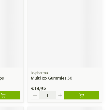
Ixxpharma
ps
Multi Ixx Gummies 30
€ 13,95
Aantal