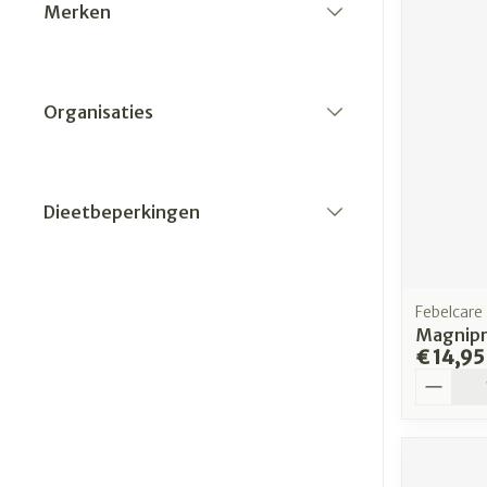
Merken
filter
Organisaties
filter
Dieetbeperkingen
filter
Febelcare
Magnipr
€ 14,95
Aantal