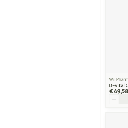
Will Phar
D-vital 
€ 49,5
Aantal