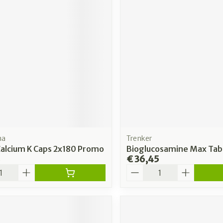
ma
Trenker
Calcium K Caps 2x180 Promo
Bioglucosamine Max Tabl
8
€ 36,45
Aantal