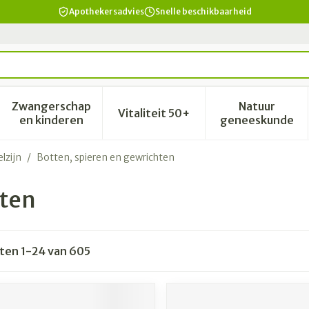
Apothekersadvies
Snelle beschikbaarheid
Zwangerschap
Natuur
Vitaliteit 50+
id, verzorging en hygiëne categorie
enu voor Dieet, voeding en vitamines categorie
Toon submenu voor Zwangerschap en kinderen 
Toon submenu voor Vitalitei
Toon sub
en kinderen
geneeskunde
lzijn
/
Botten, spieren en gewrichten
hten
cten
1
-
24
van
605