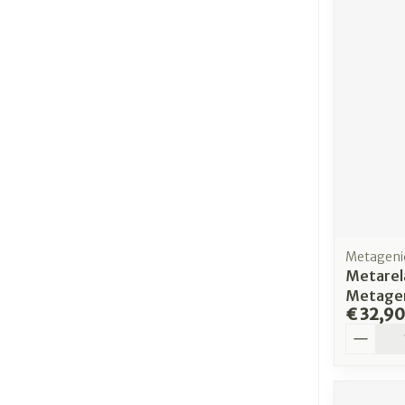
Metagenic
Metarel
Metagen
€ 32,90
Aantal