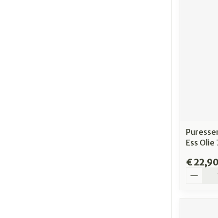
Puressen
Ess Olie
€ 22,9
Aantal