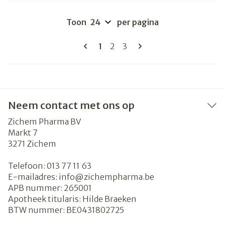
Toon
per pagina
Pagina's
U lees momenteel pagina
Pagina
Pagina
1
2
3
Neem contact met ons op
Zichem Pharma BV
Markt 7
3271
Zichem
Telefoon:
013 77 11 63
E-mailadres:
info@
zichempharma.be
APB nummer:
265001
Apotheek titularis:
Hilde Braeken
BTW nummer:
BE0431802725