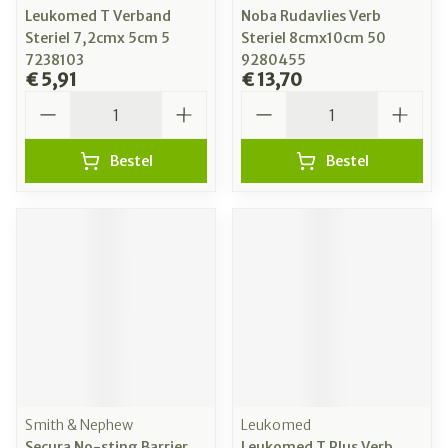
Leukomed T Verband
Noba Rudavlies Verb
Steriel 7,2cmx 5cm 5
Steriel 8cmx10cm 50
7238103
9280455
€ 5,91
€ 13,70
Aantal
Aantal
Bestel
Bestel
Smith & Nephew
Leukomed
Secura No-sting Barrier
Leukomed T Plus Verb