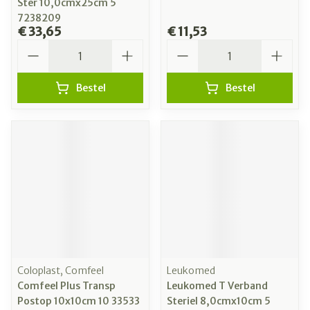
Ster 10,0cmx25cm 5
7238209
€ 33,65
€ 11,53
Aantal
Aantal
Bestel
Bestel
Coloplast, Comfeel
Leukomed
Comfeel Plus Transp
Leukomed T Verband
Postop 10x10cm 10 33533
Steriel 8,0cmx10cm 5