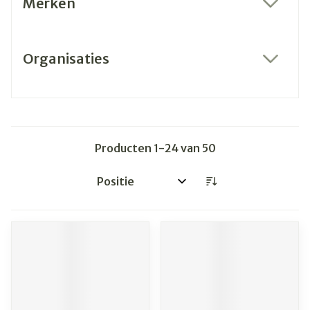
Merken
filter
Organisaties
filter
Producten
1
-
24
van
50
Sorteer op: