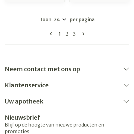
Toon
per pagina
Pagina's
U lees momenteel pagina
Pagina
Pagina
1
2
3
Neem contact met ons op
Klantenservice
Uw apotheek
Nieuwsbrief
Blijf op de hoogte van nieuwe producten en
promoties