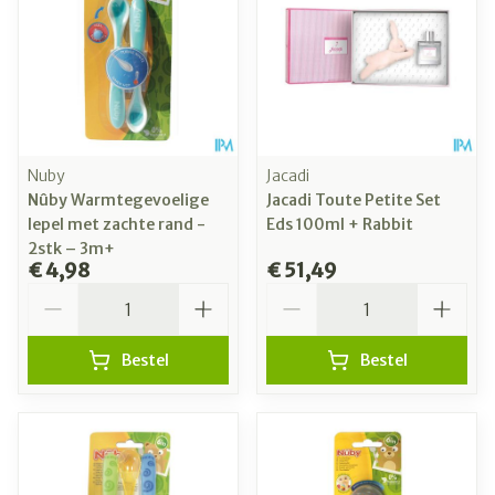
Nuby
Jacadi
Nûby Warmtegevoelige
Jacadi Toute Petite Set
lepel met zachte rand -
Eds 100ml + Rabbit
2stk – 3m+
€ 4,98
€ 51,49
Aantal
Aantal
Bestel
Bestel