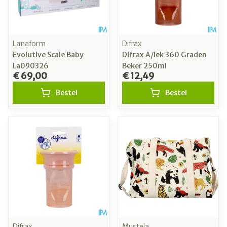
Lanaform
Difrax
Evolutive Scale Baby
Difrax A/lek 360 Graden
La090326
Beker 250ml
€ 69,00
€ 12,49
Bestel
Bestel
Difrax
Mustela