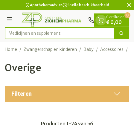
Dia 2 van 2
Ga naar de inhoud
Apothekersadvies
Snelle beschikbaarheid
0
0 artikelen
Menu
€ 0,00
Medi
Zoek
Product, merk, categorie...
Home
/
Zwangerschap en kinderen
/
Baby
/
Accessoires
/
O
Overige
Filteren
Producten
1
-
24
van
56