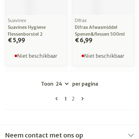
Suavinex
Difrax
Suavinex Hygiene
Difrax Afwasmiddel
Flessenborstel 2
Spenen&flessen 500ml
€ 5,99
€ 6,99
Niet beschikbaar
Niet beschikbaar
Toon
per pagina
Pagina's
U lees momenteel pagina
Pagina
1
2
Neem contact met ons op