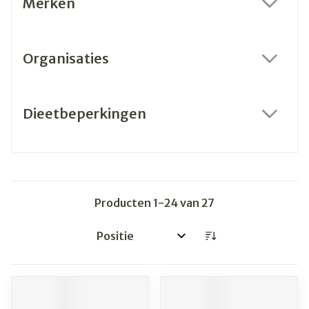
Merken
filter
Organisaties
filter
Dieetbeperkingen
filter
Producten
1
-
24
van
27
Sorteer op: