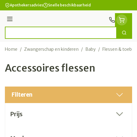
Ga naar de inhoud
Apothekersadvies
Snelle beschikbaarheid
Menu
Zoek
Product, merk, categorie...
Home
/
Zwangerschap en kinderen
/
Baby
/
Flessen & toebe
Accessoires flessen
Filteren
Doorgaan naar productlijst
Prijs
filter