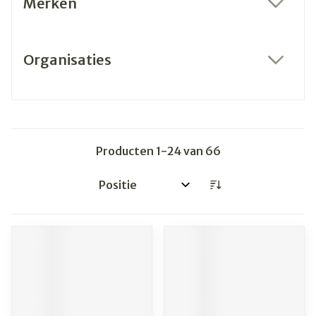
Merken
filter
Organisaties
filter
Producten
1
-
24
van
66
Sorteer op: