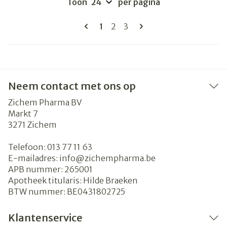
Toon
per pagina
Pagina's
U lees momenteel pagina
Pagina
Pagina
1
2
3
Neem contact met ons op
Zichem Pharma BV
Markt 7
3271
Zichem
Telefoon:
013 77 11 63
E-mailadres:
info@
zichempharma.be
APB nummer:
265001
Apotheek titularis:
Hilde Braeken
BTW nummer:
BE0431802725
Klantenservice