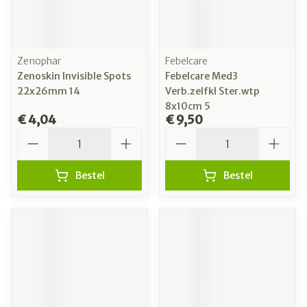
Zenophar
Febelcare
Zenoskin Invisible Spots
Febelcare Med3
22x26mm 14
Verb.zelfkl Ster.wtp
8x10cm 5
€ 4,04
€ 9,50
Aantal
Aantal
Bestel
Bestel