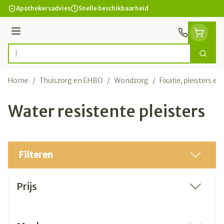
Ga naar de inhoud
Apothekersadvies
Snelle beschikbaarheid
Menu
Zoek
Product, merk, categorie...
Home
/
Thuiszorg en EHBO
/
Wondzorg
/
Fixatie, pleisters en
Water resistente pleisters
Filteren
Doorgaan naar productlijst
Prijs
filter