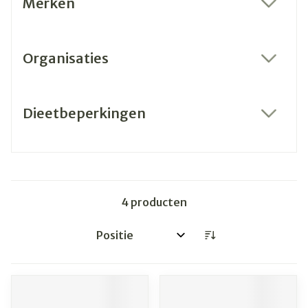
Merken
filter
Organisaties
filter
Dieetbeperkingen
filter
4
producten
Sorteer op: