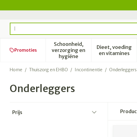
Ga naar de inhoud
Product, merk, categorie...
Schoonheid,
Dieet, voeding
verzorging en
Promoties
Toon submenu voor Schoonhe
Toon subm
en vitamines
hygiëne
Home
/
Thuiszorg en EHBO
/
Incontinentie
/
Onderleggers
Onderleggers
Doorgaan naar productlijst
Produ
Prijs
filter