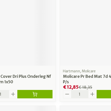
Hartmann, Molicare
Cover Dri Plus Onderleg Nf
Molicare Pr Bed Mat 7d 
m 1x50
P/s
€ 12,85
€ 18,35
Aantal