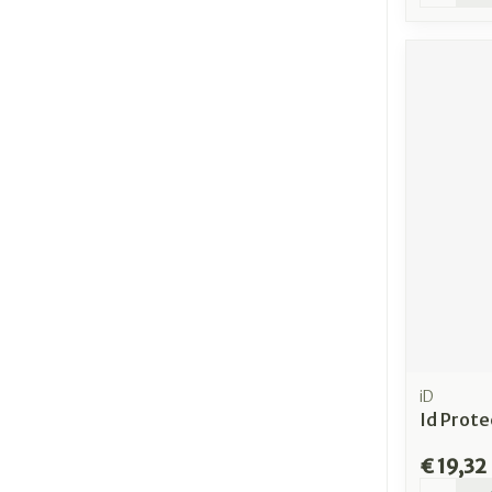
iD
Id Prot
€ 19,32
Aantal