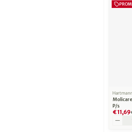
PROM
Hartmann,
Molicar
P/s
€ 11,69
Aantal