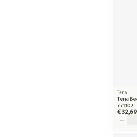
Tena
Tena Be
771102
€ 32,69
Aantal