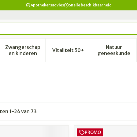
Apothekersadvies
Snelle beschikbaarheid
Zwangerschap
Natuur
Vitaliteit 50+
id, verzorging en hygiëne categorie
enu voor Dieet, voeding en vitamines categorie
Toon submenu voor Zwangerschap en kinderen 
Toon submenu voor Vitalitei
Toon sub
en kinderen
geneeskunde
cten
1
-
24
van
73
PROMO