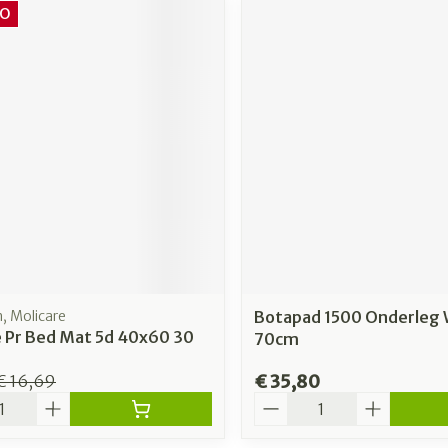
O
 Molicare
Botapad 1500 Onderleg 
e Pr Bed Mat 5d 40x60 30
70cm
€ 35,80
€ 16,69
Aantal