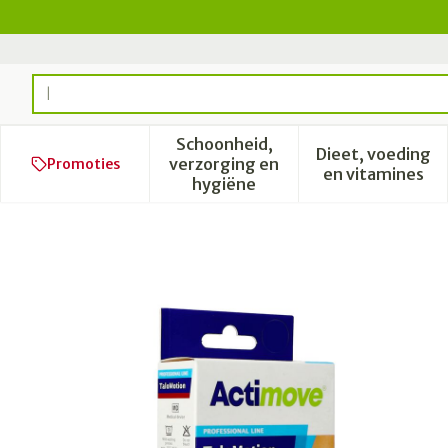
Ga naar de inhoud
Product, merk, categorie...
Schoonheid,
Dieet, voeding
verzorging en
Promoties
Toon submenu voor Schoonhe
Toon subm
en vitamines
hygiëne
Actimove Talomotion Links