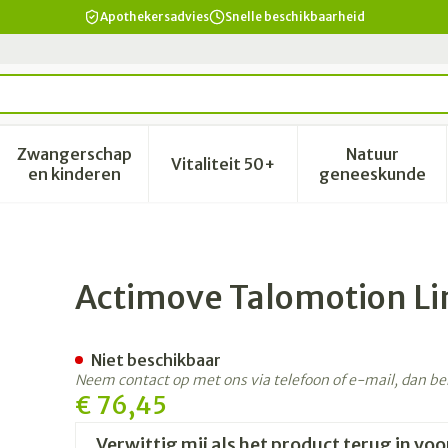
Apothekersadvies
Snelle beschikbaarheid
Zwangerschap
Natuur
Vitaliteit 50+
id, verzorging en hygiëne categorie
enu voor Dieet, voeding en vitamines categorie
Toon submenu voor Zwangerschap en kinderen 
Toon submenu voor Vitalitei
Toon sub
en kinderen
geneeskunde
 Xxl
Actimove Talomotion Li
Niet beschikbaar
Neem contact op met ons via telefoon of e-mail, dan b
€ 76,45
Verwittig mij als het product terug in voo