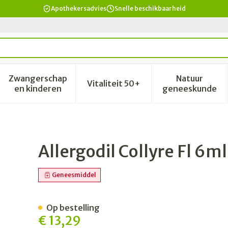
Apothekersadvies
Snelle beschikbaarheid
Zwangerschap
Natuur
Vitaliteit 50+
id, verzorging en hygiëne categorie
enu voor Dieet, voeding en vitamines categorie
Toon submenu voor Zwangerschap en kinderen 
Toon submenu voor Vitalitei
Toon sub
en kinderen
geneeskunde
Allergodil Collyre Fl 6ml
Geneesmiddel
Op bestelling
€ 13,29