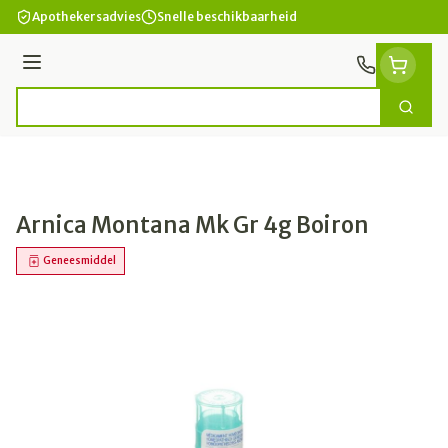
Ga naar de inhoud
Apothekersadvies
Snelle beschikbaarheid
Menu
Zoek
Product, merk, categorie...
Arnica Montana Mk Gr 4g Boiron
Geneesmiddel