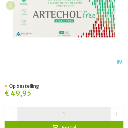
Artechol Free Caps 160
Op bestelling
€ 49,95
Aantal
Bestel