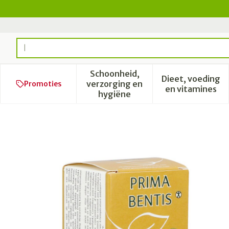
Ga naar de inhoud
Product, merk, categorie...
Schoonheid,
Dieet, voeding
verzorging en
Promoties
Toon submenu voor Schoonhe
Toon subm
en vitamines
hygiëne
Bentis Caps 60