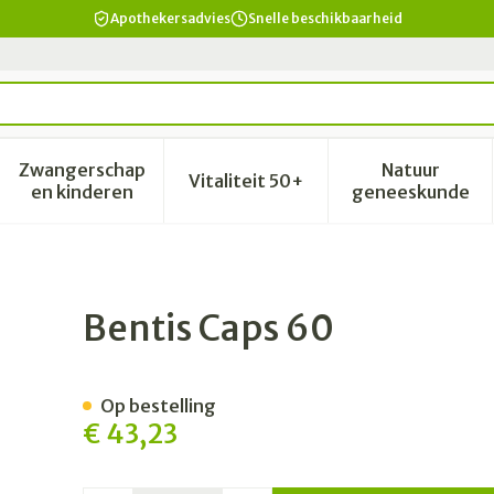
Apothekersadvies
Snelle beschikbaarheid
Zwangerschap
Natuur
Vitaliteit 50+
id, verzorging en hygiëne categorie
enu voor Dieet, voeding en vitamines categorie
Toon submenu voor Zwangerschap en kinderen 
Toon submenu voor Vitalitei
Toon sub
en kinderen
geneeskunde
Bentis Caps 60
Op bestelling
€ 43,23