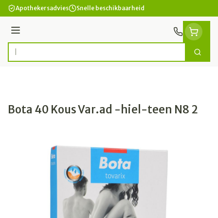
Ga naar de inhoud
Apothekersadvies
Snelle beschikbaarheid
Menu
Zoek
Product, merk, categorie...
Bota 40 Kous Var.ad -hiel-teen N8 2