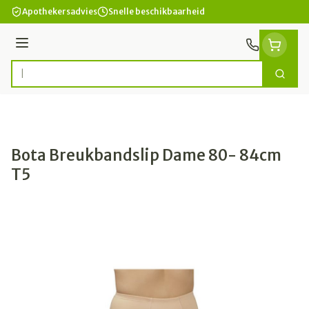
Ga naar de inhoud
Apothekersadvies
Snelle beschikbaarheid
Menu
Zoek
Product, merk, categorie...
Bota Breukbandslip Dame 80- 84cm
T5