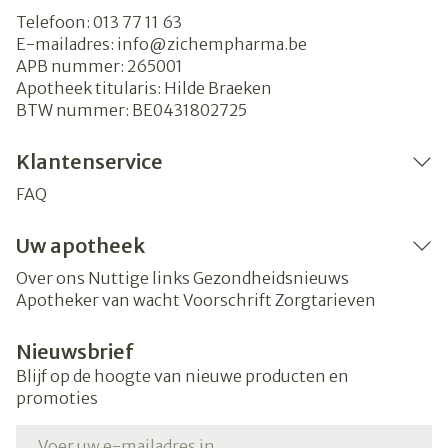
Telefoon:
013 77 11 63
E-mailadres:
info@
zichempharma.be
APB nummer:
265001
Apotheek titularis:
Hilde Braeken
BTW nummer:
BE0431802725
Klantenservice
FAQ
Uw apotheek
Over ons
Nuttige links
Gezondheidsnieuws
Apotheker van wacht
Voorschrift
Zorgtarieven
Nieuwsbrief
Blijf op de hoogte van nieuwe producten en
promoties
E-mail adres