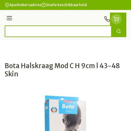
Ga naar de inhoud
Apothekersadvies
Snelle beschikbaarheid
Menu
Zoek
Product, merk, categorie...
Bota Halskraag Mod C H 9cm l 43-48
Skin