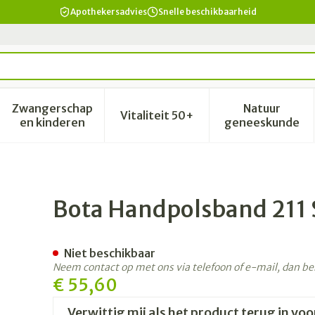
Apothekersadvies
Snelle beschikbaarheid
Zwangerschap
Natuur
Vitaliteit 50+
id, verzorging en hygiëne categorie
enu voor Dieet, voeding en vitamines categorie
Toon submenu voor Zwangerschap en kinderen 
Toon submenu voor Vitalitei
Toon sub
en kinderen
geneeskunde
n Universeel S
Bota Handpolsband 211 S
Niet beschikbaar
Neem contact op met ons via telefoon of e-mail, dan b
€ 55,60
Verwittig mij als het product terug in voo