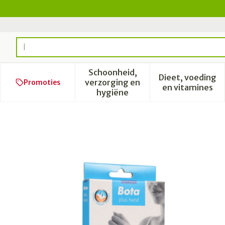
Ga naar de inhoud
Product, merk, categorie...
Schoonheid,
Dieet, voeding
verzorging en
Promoties
Toon submenu voor Schoonhe
Toon subm
en vitamines
hygiëne
Bota Handpolsband 211 Ski