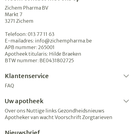
Zichem Pharma BV
Markt 7
3271
Zichem
Telefoon:
013 77 11 63
E-mailadres:
info@
zichempharma.be
APB nummer:
265001
Apotheek titularis:
Hilde Braeken
BTW nummer:
BE0431802725
Klantenservice
FAQ
Uw apotheek
Over ons
Nuttige links
Gezondheidsnieuws
Apotheker van wacht
Voorschrift
Zorgtarieven
Nieuwsbrief