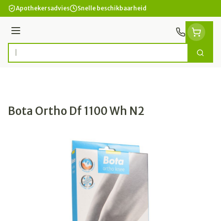
Ga naar de inhoud
Apothekersadvies
Snelle beschikbaarheid
Menu
Zoek
Product, merk, categorie...
Bota Ortho Df 1100 Wh N2