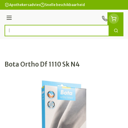
Ga naar de inhoud
Apothekersadvies
Snelle beschikbaarheid
Menu
Zoek
Product, merk, categorie...
Bota Ortho Df 1110 Sk N4