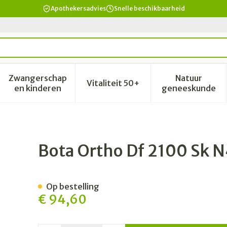
Apothekersadvies
Snelle beschikbaarheid
Zwangerschap
Natuur
Vitaliteit 50+
id, verzorging en hygiëne categorie
enu voor Dieet, voeding en vitamines categorie
Toon submenu voor Zwangerschap en kinderen 
Toon submenu voor Vitalitei
Toon sub
en kinderen
geneeskunde
Bota Ortho Df 2100 Sk 
Op bestelling
€ 94,60