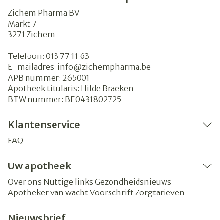
Zichem Pharma BV
Markt 7
3271
Zichem
Telefoon:
013 77 11 63
E-mailadres:
info@
zichempharma.be
APB nummer:
265001
Apotheek titularis:
Hilde Braeken
BTW nummer:
BE0431802725
Klantenservice
FAQ
Uw apotheek
Over ons
Nuttige links
Gezondheidsnieuws
Apotheker van wacht
Voorschrift
Zorgtarieven
Nieuwsbrief