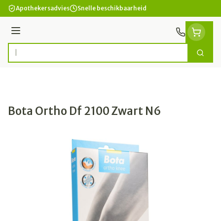
Ga naar de inhoud
Apothekersadvies
Snelle beschikbaarheid
Menu
Zoek
Product, merk, categorie...
Bota Ortho Df 2100 Zwart N6