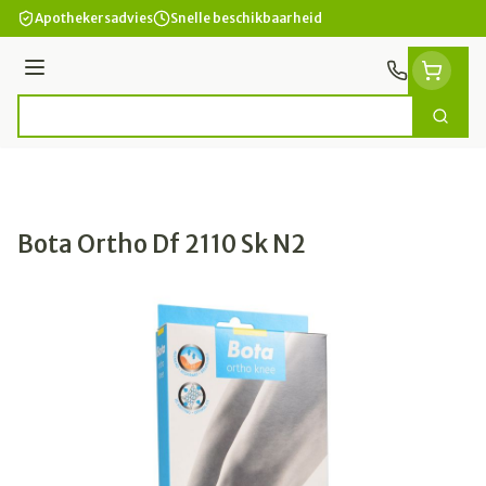
Ga naar de inhoud
Apothekersadvies
Snelle beschikbaarheid
Menu
Zoek
Product, merk, categorie...
Bota Ortho Df 2110 Sk N2