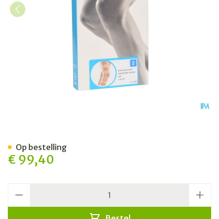
Bota Ortho Df 2110 Sk N2
Op bestelling
€ 99,40
Aantal
Bestel