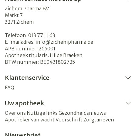
Zichem Pharma BV
Markt 7
3271
Zichem
Telefoon:
013 77 11 63
E-mailadres:
info@
zichempharma.be
APB nummer:
265001
Apotheek titularis:
Hilde Braeken
BTW nummer:
BE0431802725
Klantenservice
FAQ
Uw apotheek
Over ons
Nuttige links
Gezondheidsnieuws
Apotheker van wacht
Voorschrift
Zorgtarieven
Nieuwsbrief