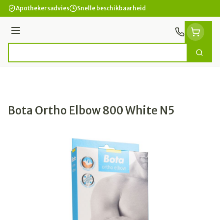
Ga naar de inhoud
Apothekersadvies
Snelle beschikbaarheid
Menu
Zoek
Product, merk, categorie...
Bota Ortho Elbow 800 White N5