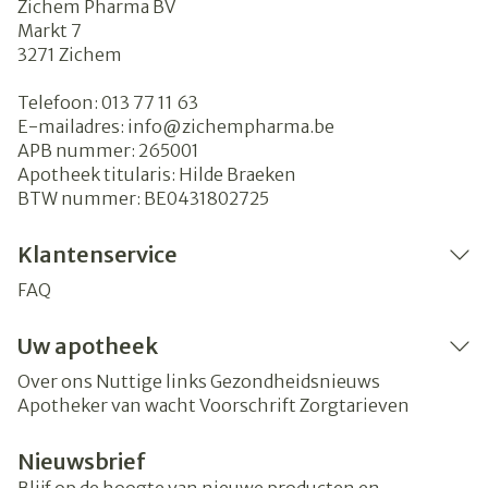
Zichem Pharma BV
Markt 7
3271
Zichem
Telefoon:
013 77 11 63
E-mailadres:
info@
zichempharma.be
APB nummer:
265001
Apotheek titularis:
Hilde Braeken
BTW nummer:
BE0431802725
Klantenservice
FAQ
Uw apotheek
Over ons
Nuttige links
Gezondheidsnieuws
Apotheker van wacht
Voorschrift
Zorgtarieven
Nieuwsbrief