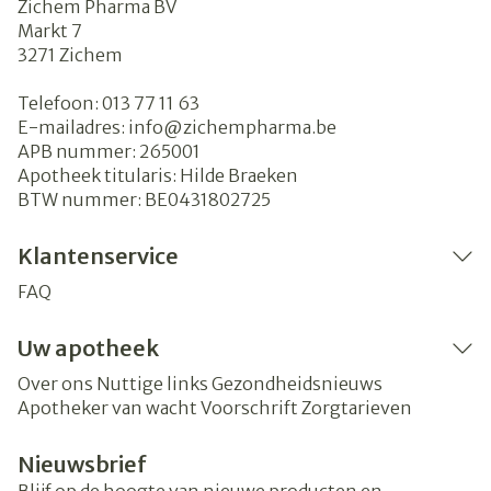
Zichem Pharma BV
Markt 7
3271
Zichem
Telefoon:
013 77 11 63
E-mailadres:
info@
zichempharma.be
APB nummer:
265001
Apotheek titularis:
Hilde Braeken
BTW nummer:
BE0431802725
Klantenservice
FAQ
Uw apotheek
Over ons
Nuttige links
Gezondheidsnieuws
Apotheker van wacht
Voorschrift
Zorgtarieven
Nieuwsbrief