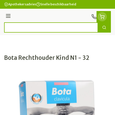
Ga naar de inhoud
Apothekersadvies
Snelle beschikbaarheid
Menu
Zoek
Product, merk, categorie...
Bota Rechthouder Kind N1 - 32