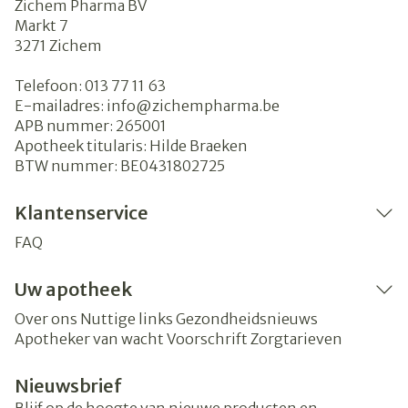
Zichem Pharma BV
Markt 7
3271
Zichem
Telefoon:
013 77 11 63
E-mailadres:
info@
zichempharma.be
APB nummer:
265001
Apotheek titularis:
Hilde Braeken
BTW nummer:
BE0431802725
Klantenservice
FAQ
Uw apotheek
Over ons
Nuttige links
Gezondheidsnieuws
Apotheker van wacht
Voorschrift
Zorgtarieven
Nieuwsbrief