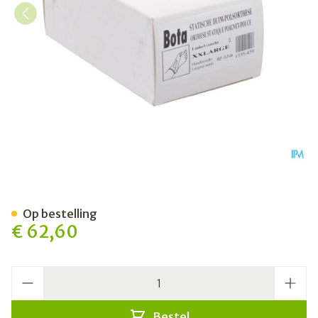
Bota Statische Duimorthese 
Op bestelling
€ 62,60
Aantal
Bestel